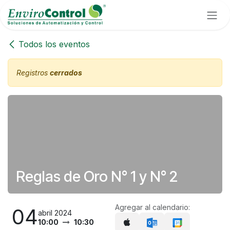
Ir al contenido
Todos los eventos
Registros
cerrados
Reglas de Oro N° 1 y N° 2
Agregar al calendario:
04
abril 2024
10:00
10:30