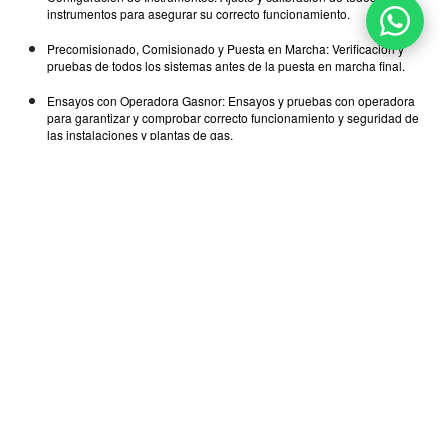
instrumentos para asegurar su correcto funcionamiento.
Precomisionado, Comisionado y Puesta en Marcha: Verificación y
pruebas de todos los sistemas antes de la puesta en marcha final.
Ensayos con Operadora Gasnor: Ensayos y pruebas con operadora
para garantizar y comprobar correcto funcionamiento y seguridad de
las instalaciones y plantas de gas.
Etapa Actual del Proyecto
En este momento, nos encontramos en la etapa final del proyecto,
realizando la puesta en marcha de la planta y su entrega a Gasnor, la
empresa que operará el gasoducto anexo. Este proceso incluye
asegurarnos de que todos los sistemas funcionen correctamente y capacitar
al personal de Gasnor/Eramine para la operación y mantenimiento del
gasoducto.