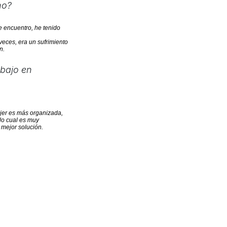
no?
 encuentro, he tenido
veces, era un sufrimiento
n.
abajo en
ujer es más organizada,
lo cual es muy
 mejor solución.