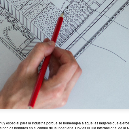
 muy especial para la Industria porque se homenajea a aquellas
mujeres
que ejerce
e por los hombres en el campo de la
ingeniería
. Hoy es el
Día Internacional de la 