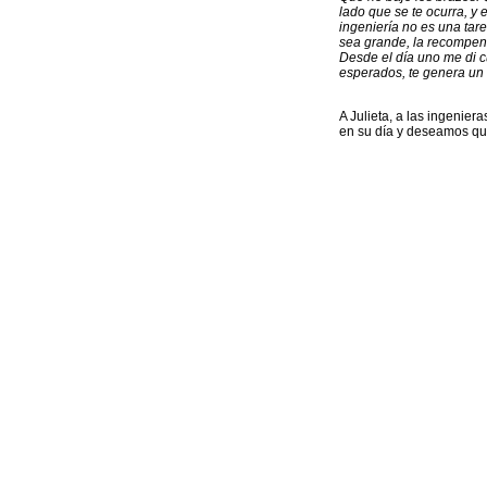
lado que se te ocurra, y
ingeniería no es una tare
sea grande, la recompe
Desde el día uno me di c
esperados, te genera un 
A Julieta, a las ingenie
en su día y deseamos que
in
News
En el 