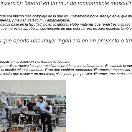
 inserción laboral en un mundo mayormente masculi
que era mucho más complejo de lo que es, últimamente por el trabajo en el que me
nieros, y me han tratado muy amablemente.
ad la pasé en la facultad, no en lo laboral. Hubo materias que rendí tres o cuatro 
e que merecías aprobar… convencerlo de que esta carrera es para nosotras tambié
 que aporta una mujer ingeniera en un proyecto o tr
anización
, la
intuición
y el
trabajo en equipo.
general, se vuelve loco por resolver el problema inmediatamente. En cambio la m
en el detalle minuciosamente. Creo que también aportamos diferentes perspectivas, 
o tenés que resolver un problema, si hay una
perspectiva
diferente, encontrás una