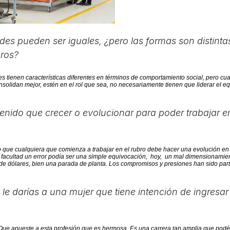
es pueden ser iguales, ¿pero las formas son distintas
eros?
s tienen características diferentes en términos de comportamiento social, pero c
nsolidan mejor, estén en el rol que sea, no necesariamente tienen que liderar el eq
enido que crecer o evolucionar para poder trabajar e
o que cualquiera que comienza a trabajar en el rubro debe hacer una evolución en
a facultad un error podía ser una simple equivocación, hoy, un mal dimensionamien
de dólares, bien una parada de planta. Los compromisos y presiones han sido part
le darías a una mujer que tiene intención de ingresar 
Que apueste a esta profesión que es hermosa. Es una carrera tan amplia que podés