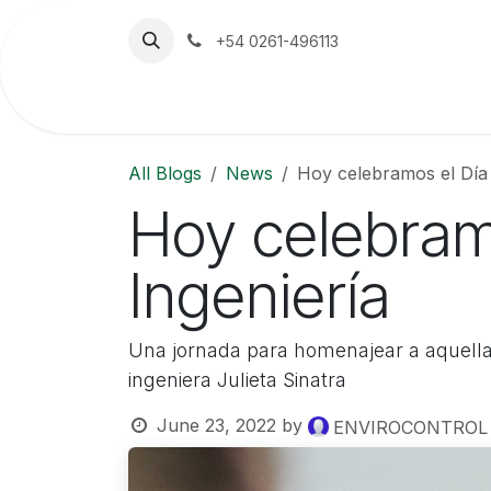
Skip to Content
+54 0261-496113
Home
The Company
Emerson
All Blogs
News
Hoy celebramos el Día 
Hoy celebramo
Ingeniería
Una jornada para homenajear a aquella
ingeniera Julieta Sinatra
June 23, 2022
by
ENVIROCONTROL S