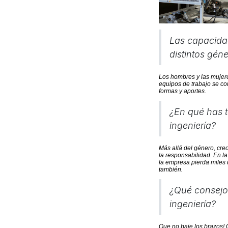
Las capacidad
distintos gén
Los hombres y las mujere
equipos de trabajo se co
formas y aportes.
¿En qué has t
ingeniería?
Más allá del género, cre
la responsabilidad. En l
la empresa pierda miles 
también.
¿Qué consejo 
ingeniería?
Que no baje los brazos! 