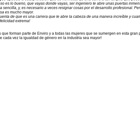
 eso es lo bueno, que vayas donde vayas, ser ingeniero te abre unas puertas inmens
a sencilla, y, es necesario a veces resignar cosas por el desarrollo profesional. Per
nsa es mucho mayor.
uenta de que es una carrera que te abre la cabeza de una manera increíble y cuan
felicidad extrema!
ras que forman parte de Enviro y a todas las mujeres que se sumergen en esta gran
 cada vez la i
gualdad de género
en la
industria
sea mayor!
Read Next
Día del Empresario, una
entrevista con nuestro