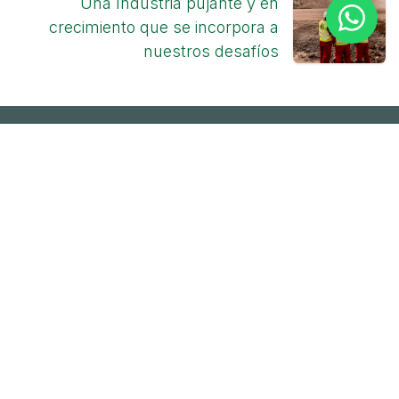
Una Industria pujante y en
crecimiento que se incorpora a
nuestros desafíos
OUR PRODUCTS AND SERVICES
Start
Emerson
Solutions
° Engineering
° Works
° maintenance
° Work done