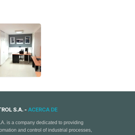
OL S.A. -
ACERCA DE
.A. is a company dedicated to providing
tomation and control of industrial processes,