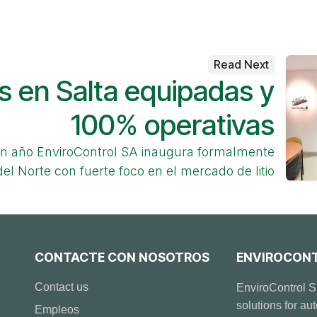
Read Next
s en Salta equipadas y
100% operativas
n año EnviroControl SA inaugura formalmente
 del Norte con fuerte foco en el mercado de litio
CONTACTE CON NOSOTROS
ENVIROCONTR
Contact us
EnviroControl S
solutions for au
Empleos