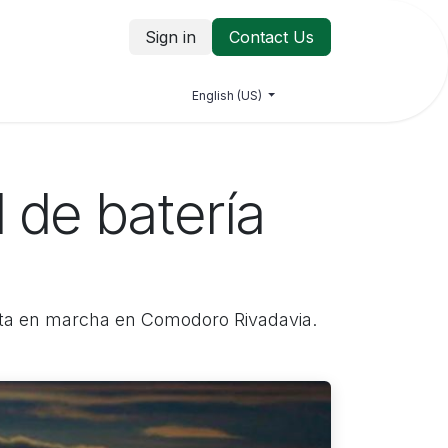
Sign in
Contact Us
log
Jobs
Contact us
English (US)
 de batería
sta en marcha en Comodoro Rivadavia.