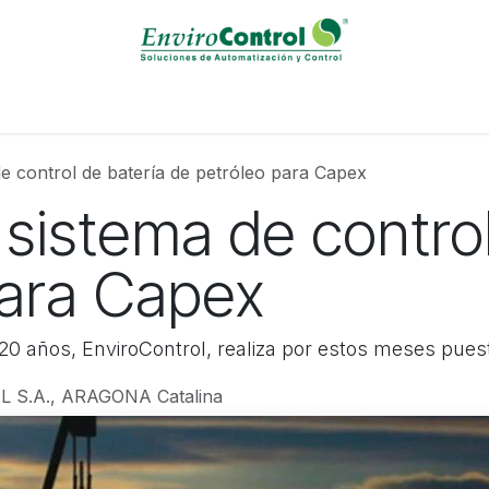
Solutions / Servicies
Calibration Laboratory
Events
B
de control de batería de petróleo para Capex
 sistema de control
para Capex
20 años, EnviroControl, realiza por estos meses pue
S.A., ARAGONA Catalina