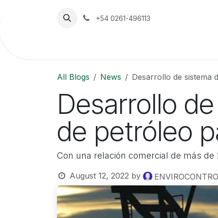
Skip to Content
+54 0261-496113
Home
The Company
Emerson
All Blogs
News
Desarrollo de sistema 
Desarrollo de
de petróleo 
Con una relación comercial de más de 
August 12, 2022
by
ENVIROCONTROL 